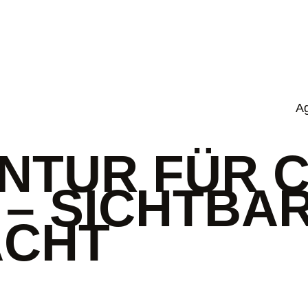
Ag
TUR FÜR C
 SICHTBARK
ACHT