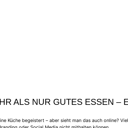
EHR ALS NUR GUTES ESSEN –
eine Küche begeistert – aber sieht man das auch online? V
randing oder Social Media nicht mithalten können.