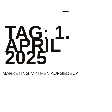
springen
TAG:
1.
APRIL
2025
MARKETING-MYTHEN AUFGEDECKT